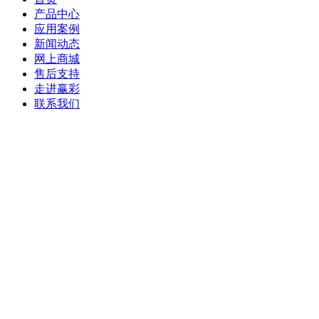
产品中心
应用案例
新闻动态
网上商城
售后支持
走进赢彩
联系我们