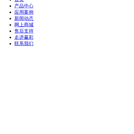
产品中心
应用案例
新闻动态
网上商城
售后支持
走进赢彩
联系我们