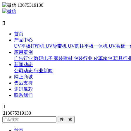
13075319130

首页
产品中心
UV平板打印机
UV导带机
UV圆柱平板一体机
UV卷板
应用案例
广告行业
数码电子
家装建材
包装行业
皮革箱包
玩具行
新闻动态
公司动态
行业新闻
网上商城
售后支持
走进赢彩
联系我们


13075319130
搜 索
首页